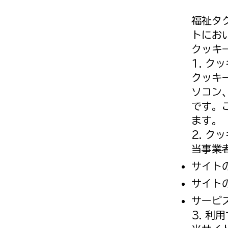
福祉タ
トにお
クッキー
1. ク
クッキ
ソコン
です。
ます。
2. ク
当事業
サイト
サイト
サービ
3. 利