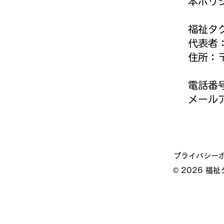
本ポリ
福祉タ
代表者
住所：〒
東
電話番号
メールア
プライバシー
© 2026 福祉タ