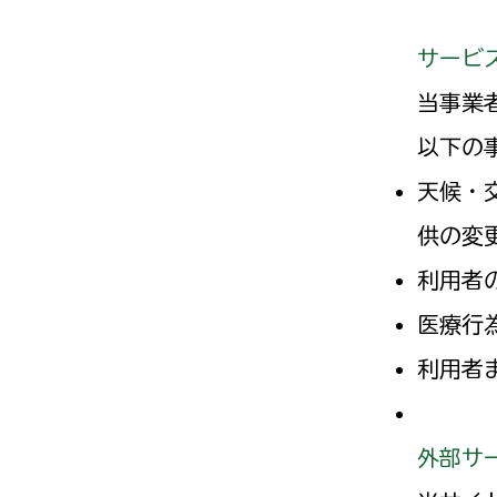
サービ
当事業
以下の
天候・
供の変
利用者
医療行
利用者
外部サ