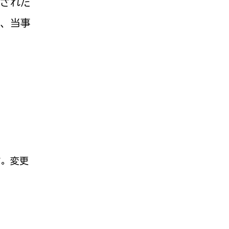
された
、当事
。
す。変更
。