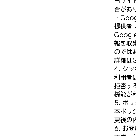
当サイ
合があ
・Goog
提供者：
Goog
報を収
のでは
詳細は
4. 
利用者
拒否す
機能が
5. ポ
本ポリ
更後の
6. お