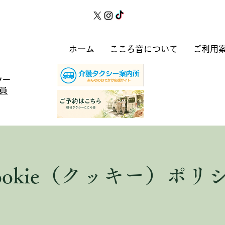
ホーム
こころ音について
ご利用
シー
員
ookie（クッキー）ポリ