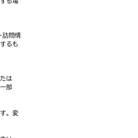
する場
イト訪問情
するも
たは
一部
す。変