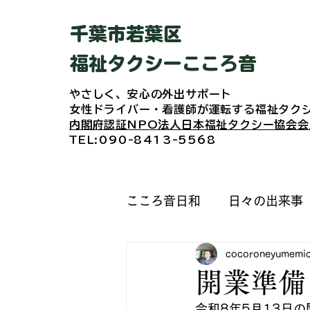
​千葉市若葉区
福祉タクシーこころ音
やさしく、安心の外出サポート
女性ドライバー・看護師が運転する
福祉タク
​内閣府認証NPO法人日本福祉タクシー協会会
​TEL:090-8413-5568
こころ音日和
日々の出来事
cocoroneyumemic
開業準備
令和8年5月13日