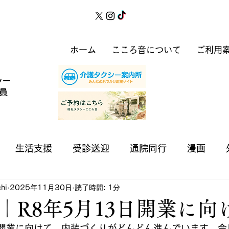
ホーム
こころ音について
ご利用
シー
員
生活支援
受診送迎
通院同行
漫画
hi
2025年11月30日
読了時間: 1分
｜R8年5月13日開業に向
の開業に向けて、内装づくりがどんどん進んでいます。今