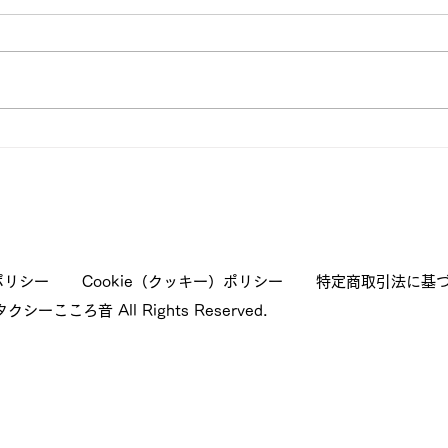
「安心して走り続けるために
退院
――福祉タクシーの3か月点
院か
検
まし
ポリシー
Cookie（クッキー）ポリシー
特定商取引法に基
クシーこころ音 All Rights Reserved.