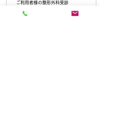
ご利用者様の整形外科受診
とリハビリへの同行を行い
ました。 受診前後の移動は
もちろん、受付や診察まで
の付き添い、リハビリへの
ご案内など、一つひとつ安
心して過ごしていただける
2
0
ようサポートしました。