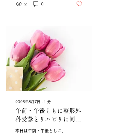
病院へ向かっていただける
2
0
よう、乗車時の安全確認や
移動中の体調にも気を配り
ながら送迎しています。 昨
日手術をして今日は消毒の
為眼科お休みでも9時より
予約受診とのことでした。
眼科などの定期受診は、ご
本人だけでの移動が難しい
場合や、ご家族が付き添え
ない場合もあります。
2026年8月7日
∙
1
分
午前・午後ともに整形外
科受診とリハビリに同行
しました
本日は午前・午後ともに、